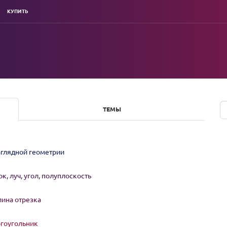
КУПИТЬ
ТЕМЫ
аглядной геометрии
к, луч, угол, полуплоскость
лина отрезка
огоугольник