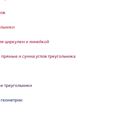
лов
ольники
ия циркулем и линейкой
прямые и сумма углов треугольника
е треугольники
в геометрии