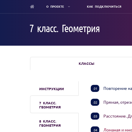
О ПРОЕКТЕ
КАК ПОДКЛЮЧИТЬСЯ
Skip
to
7 класс. Геометрия
main
content
КЛАССЫ
Повторение н
.01
ИНСТРУКЦИИ
Прямая, отрезо
.02
7 КЛАСС.
ГЕОМЕТРИЯ
Расстояние. Д
.03
8 КЛАСС.
ГЕОМЕТРИЯ
Ломаная и мн
.04