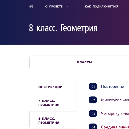
О ПРОЕКТЕ
КАК ПОДКЛЮЧИТЬСЯ
Skip
to
8 класс. Геометрия
main
content
КЛАССЫ
Повторение
.01
ИНСТРУКЦИИ
Многоугольни
.02
7 КЛАСС.
ГЕОМЕТРИЯ
Четырёхугол
.03
8 КЛАСС.
ГЕОМЕТРИЯ
Средняя линия
.04