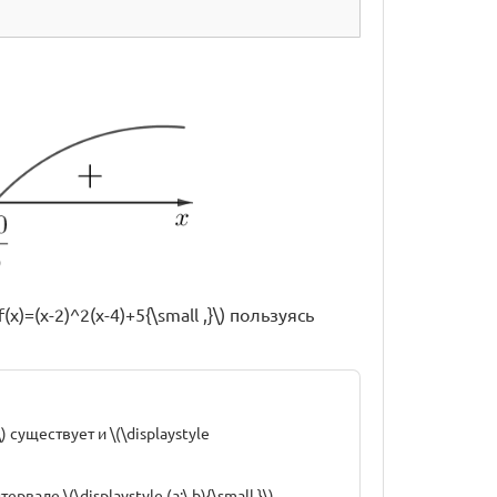
=(x-2)^2(x-4)+5{\small ,}\) пользуясь
\) существует и \(\displaystyle
ервале \(\displaystyle (a;\,b){\small.}\)