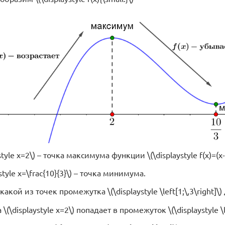
style x=2\) – точка максимума функции \(\displaystyle f(x)=(x-
ystyle x=\frac{10}{3}\) – точка минимума.
акой из точек промежутка \(\displaystyle \left[1;\,3\right]
\displaystyle x=2\) попадает в промежуток \(\displaystyle \lef