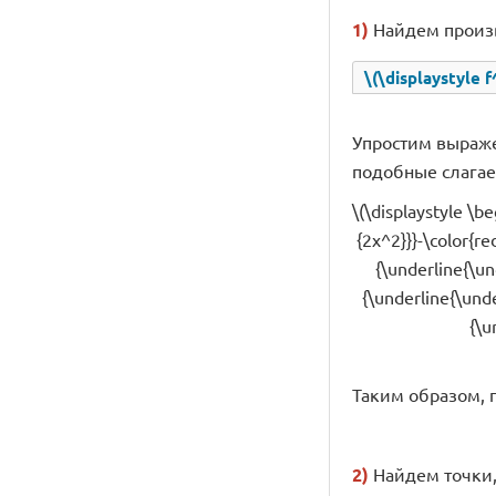
1)
Найдем произво
\(\displaystyle 
Упростим выражени
подобные слага
\(\displaystyle \b
{2x^2}}}-\color{re
{\underline{\un
{\underline{\unde
{\u
Таким образом, 
2)
Найдем точки, в