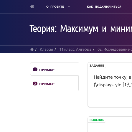
О ПРОЕКТЕ
КАК ПОДКЛЮЧИТЬСЯ
Skip
to
Теория: Максимум и мини
main
content
Классы
11 класс. Алгебра
02. Исследование
ЗАДАНИЕ
1
ПРИМЕР
Найдите точку, в
2
ПРИМЕР
(\displaystyle [1;\,
РЕШЕНИЕ