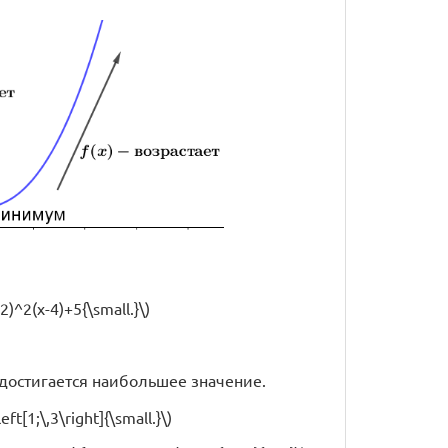
2)^2(x-4)+5{\small.}\)
\) достигается наибольшее значение.
t[1;\,3\right]{\small.}\)