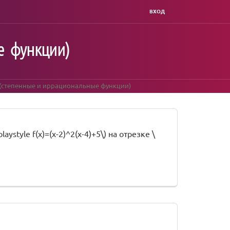
ВХОД
е функции)
 (степенные и иррациональные функции)
style f(x)=(x-2)^2(x-4)+5\) на отрезке \