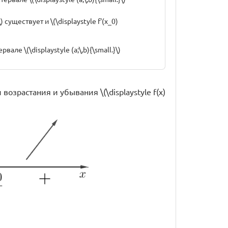
) существует и \(\displaystyle f'(x_0)
вале \(\displaystyle (a;\,b){\small.}\)
 возрастания и убывания \(\displaystyle f(x)