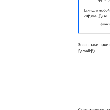
Если для любой то
<0{\small,}\) то
функци
Зная знаки произв
{\small:}\)
Схематически изоб