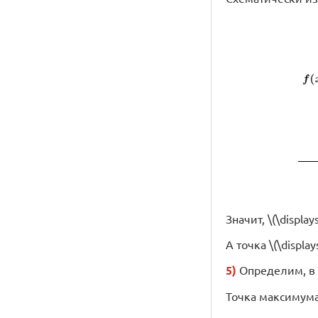
Значит, \(\display
А точка \(\displa
5)
Определим, в к
Точка максимума \(