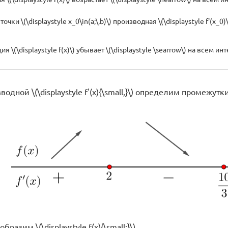
чки \(\displaystyle x_0\in(a;\,b)\) производная \(\displaystyle f'(x_0)\
я \(\displaystyle f(x)\) убывает \(\displaystyle \searrow\) на всем интер
одной \(\displaystyle f'(x){\small,}\) определим промежутки
разим \(\displaystyle f(x){\small:}\)