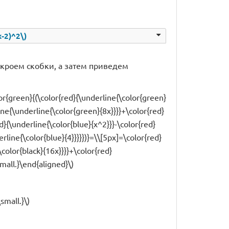
x-2)^2\)
 раскроем скобки, а затем приведем
lor{green}{(\color{red}{\underline{\color{green}
ine{\underline{\color{green}{8x}}}}+\color{red}
d}{\underline{\color{blue}{x^2}}}-\color{red}
rline{\color{blue}{4}}}}})}=\\[5px]=\color{red}
\color{black}{16x}}}}+\color{red}
mall.}\end{aligned}\)
small.}\)