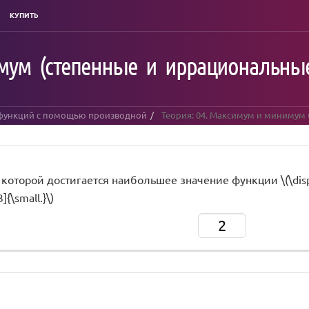
КУПИТЬ
мум (степенные и иррациональны
 функций с помощью производной
Теория: 04. Максимум и минимум
 которой достигается наибольшее значение функции \(\display
3]{\small.}\)
2