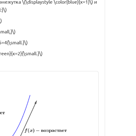
ежутка \(\displaystyle \color{blue}{x=1}\) и
:}\)
)
mall,}\)
5=4{\small.}\)
en}{x=2}{\small.}\)