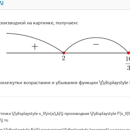
\)
роизводной на картинке, получаем:
ежутки возрастания и убывания функции \(\displaystyle f(x)
очки \(\displaystyle x_0\in(a;\,b)\) производная \(\displaystyle f'(x_0)
\) то
 \(\displaystyle f(x)\) возрастает \(\displaystyle \nearrow\) на всем инт