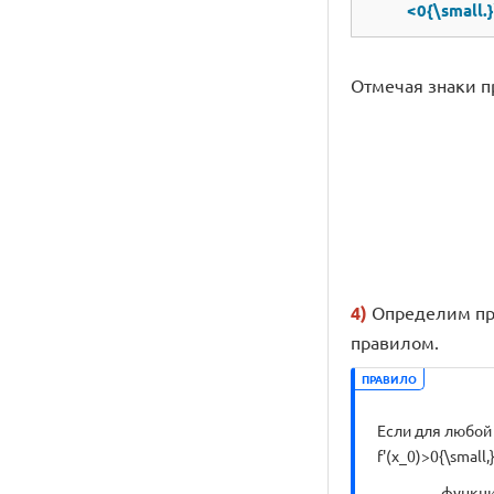
<0{\small.}
Отмечая знаки п
4)
Определим пром
правилом.
ПРАВИЛО
Если для любой т
f'(x_0)>0{\small,}
функция