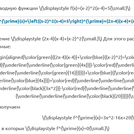
дную функции \(\displaystyle f(x)=(x-2)^2(x-4)+5{\small:}\)
f^{\prime}(x)=\left((x-2)^2(x-4)+5\right)^{\prime}=(2x-4)(x-4)+(
е \(\displaystyle (2x-4)(x-4)+(x-2)^2{\small.}\) Для этого
емые:
egin{aligned}\color{green}{(2x-4)(x-4)}+\color{blue}{(x-2)^2}=\co
d}{\underline{\underline{\color{green}{4x}}}}-\color{red}{\underl
derline{\underline{\color{green}{16}}}}})}+\color{blue}{(\color{re
rline{\color{blue}{4x}}}}+\color{red}{\underline{\underline{\unde
nderline{\color{black}{3x^2}}}-\color{red}{\underline{\underline{
{\underline{\underline{\underline{\color{black}{20}}}}}{\s
получаем
\(\displaystyle f^{\prime}(x)=3x^2-16x+20{\
 которых \(\displaystyle f^{\prime}(x)=0{\small.}\)