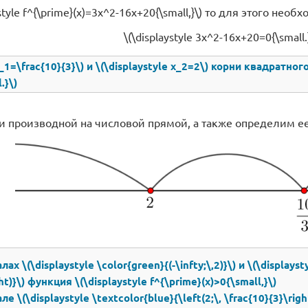
ystyle f^{\prime}(x)=3x^2-16x+20{\small,}\) то для этого не
\(\displaystyle 3x^2-16x+20=0{\small.
x_1=\frac{10}{3}\) и \(\displaystyle x_2=2\) корни квадратног
.}\)
 производной на числовой прямой, а также определим ее
ах \(\displaystyle \color{green}{(-\infty;\,2)}\) и \(\displayst
ht)}\) функция \(\displaystyle f^{\prime}(x)>0{\small,}\)
е \(\displaystyle \textcolor{blue}{\left(2;\, \frac{10}{3}\righ