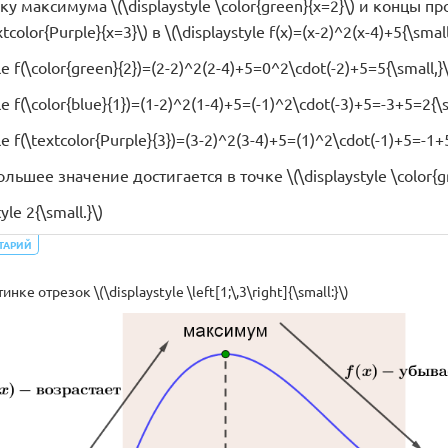
 максимума \(\displaystyle \color{green}{x=2}\) и концы пром
xtcolor{Purple}{x=3}\) в \(\displaystyle f(x)=(x-2)^2(x-4)+5{\small
yle f(\color{green}{2})=(2-2)^2(2-4)+5=0^2\cdot(-2)+5=5{\small,}\
yle f(\color{blue}{1})=(1-2)^2(1-4)+5=(-1)^2\cdot(-3)+5=-3+5=2{\s
yle f(\textcolor{Purple}{3})=(3-2)^2(3-4)+5=(1)^2\cdot(-1)+5=-1+
ьшее значение достигается в точке \(\displaystyle \color{gre
yle 2{\small.}\)
ТАРИЙ
ке отрезок \(\displaystyle \left[1;\,3\right]{\small:}\)