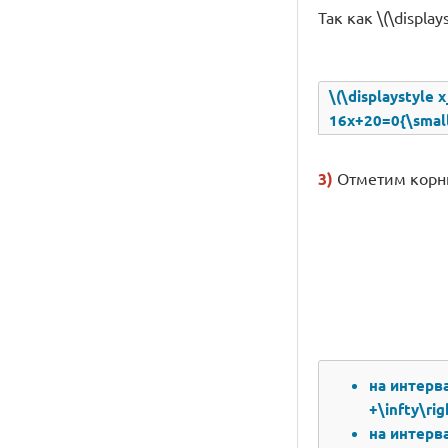
Так как \(\displa
\(\displaystyle 
16x+20=0{\small
3)
Отметим корни
на интервал
+\infty\rig
на интервал