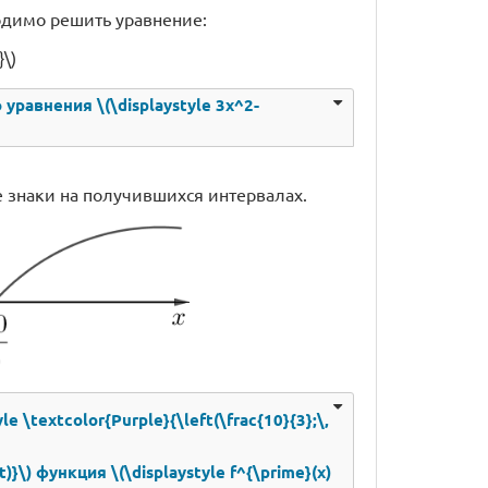
обходимо решить уравнение:
}\)
о уравнения \(\displaystyle 3x^2-
 знаки на получившихся интервалах.
yle \textcolor{Purple}{\left(\frac{10}{3};\,
t)}\) функция \(\displaystyle f^{\prime}(x)