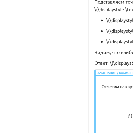
Подставляем точку
\(\displaystyle \te
\(\displayst
\(\displayst
\(\displayst
Видим, что наибол
Ответ: \(\displayst
ЗАМЕЧАНИЕ / КОММЕН
Отметим на картин