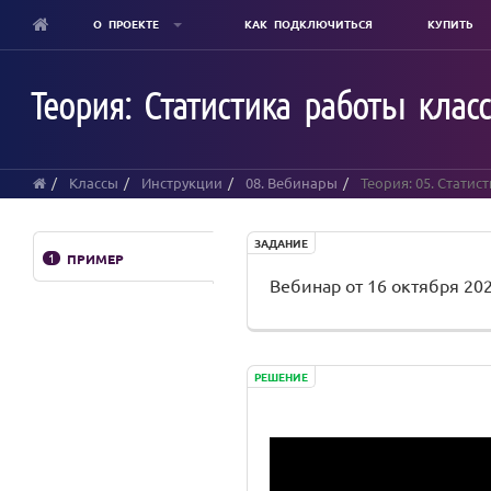
О ПРОЕКТЕ
КАК ПОДКЛЮЧИТЬСЯ
КУПИТЬ
Skip
to
Теория: Статистика работы класса
main
content
Классы
Инструкции
08. Вебинары
Теория: 05. Статист
ЗАДАНИЕ
1
ПРИМЕР
Вебинар от 16 октября 20
РЕШЕНИЕ