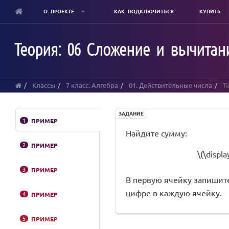
О ПРОЕКТЕ
КАК ПОДКЛЮЧИТЬСЯ
КУПИТЬ
Skip
to
Теория: 06 Сложение и вычитан
main
content
Классы
7 класс. Алгебра
01. Действительные числа
Те
ЗАДАНИЕ
1
ПРИМЕР
Найдите сумму:
2
ПРИМЕР
\(\displa
3
ПРИМЕР
В первую ячейку запишите
цифре в каждую ячейку.
4
ПРИМЕР
5
ПРИМЕР