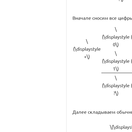
Вначале сносим все цифры
\
(\displaystyle
\
0\)
(\displaystyle
\
+\)
(\displaystyle
1\)
\
(\displaystyle
?\)
Далее складываем обычн
\(\displays