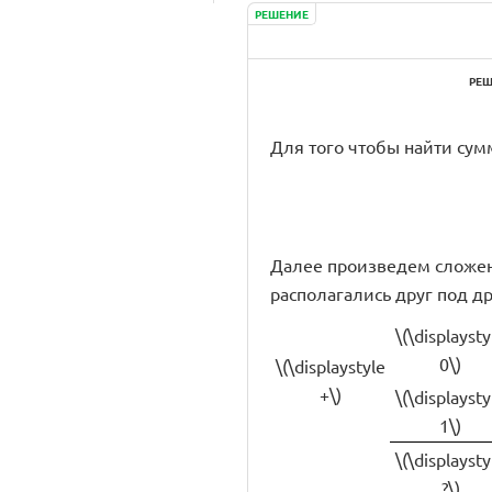
РЕШЕНИЕ
РЕШ
Для того чтобы найти сумм
Далее произведем сложен
располагались друг под др
\(\displaysty
0\)
\(\displaystyle
+\)
\(\displaysty
1\)
\(\displaysty
?\)