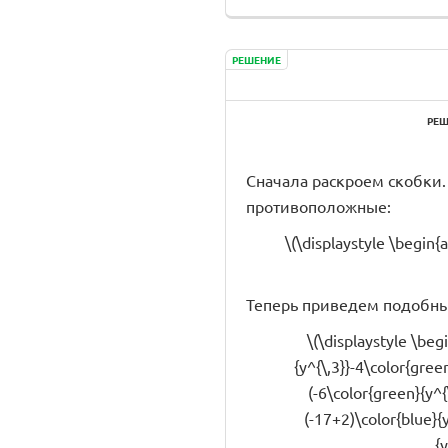
РЕШЕНИЕ
РЕШ
Сначала раскроем скобки. 
противоположные:
\(\displaystyle \begin{
Теперь приведем подобны
\(\displaystyle \beg
{y^{\,3}}-4\color{gree
(-6\color{green}{y^{
(-17+2)\color{blue}{
{y