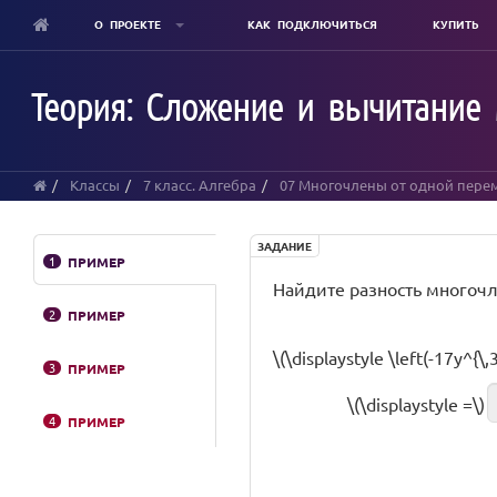
О ПРОЕКТЕ
КАК ПОДКЛЮЧИТЬСЯ
КУПИТЬ
Skip
to
Теория: Сложение и вычитание
main
content
Классы
7 класс. Алгебра
07 Многочлены от одной пере
ЗАДАНИЕ
1
ПРИМЕР
Найдите разность многочл
2
ПРИМЕР
\(\displaystyle \left(-17y^{\
3
ПРИМЕР
\(\displaystyle =\)
4
ПРИМЕР