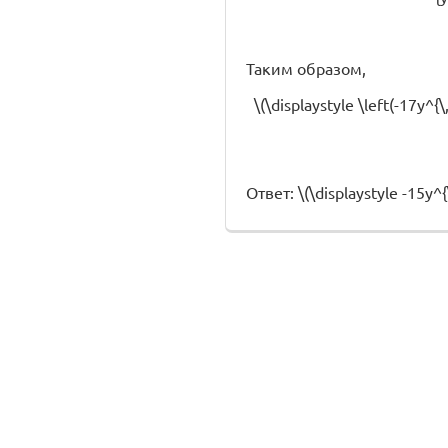
Таким образом,
\(\displaystyle \left(-17y^{
Ответ: \(\displaystyle -15y^{