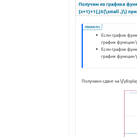
Получим из графика функци
{x+1}+1{,}5{\small ,}\) п
ПРАВИЛО
Если график функци
график функции \(\d
Если график функци
график функции \(\d
Получаем сдвиг на \(\displa