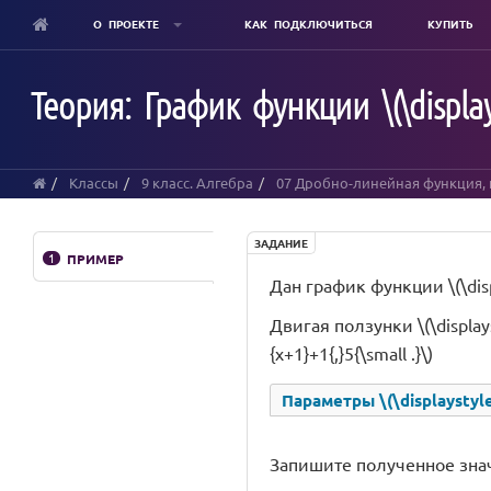
О ПРОЕКТЕ
КАК ПОДКЛЮЧИТЬСЯ
КУПИТЬ
Skip
to
Теория: График функции \(\displays
main
content
Классы
9 класс. Алгебра
07 Дробно-линейная функция,
ЗАДАНИЕ
1
ПРИМЕР
Дан график функции \(\displa
Двигая ползунки \(\displayst
{x+1}+1{,}5{\small .}\)
Параметры \(\displaystyle 
Запишите полученное зна