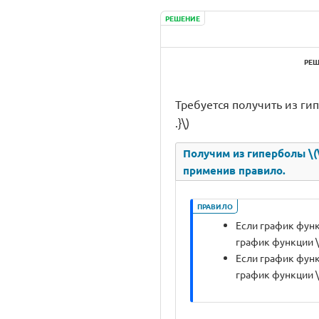
РЕШЕНИЕ
РЕШ
Требуется получить из гипер
.}\)
Получим из гиперболы \(\d
применив правило.
ПРАВИЛО
Если график функци
график функции \(\d
Если график функци
график функции \(\d