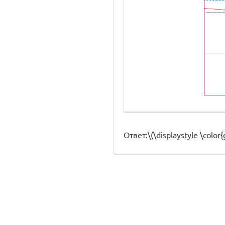
Ответ:\(\displaystyle \color{