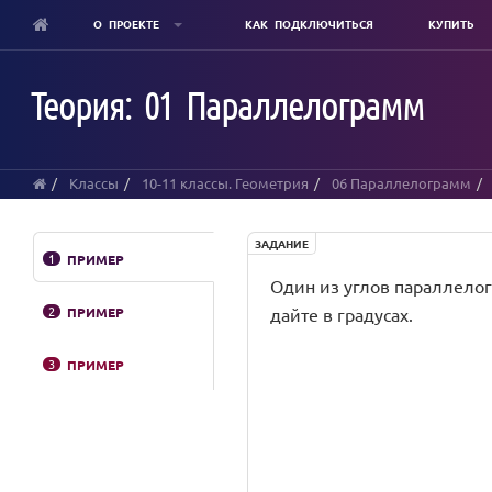
О ПРОЕКТЕ
КАК ПОДКЛЮЧИТЬСЯ
КУПИТЬ
Skip
to
Теория: 01 Параллелограмм
main
content
Классы
10-11 классы. Геометрия
06 Параллелограмм
ЗАДАНИЕ
1
ПРИМЕР
Один из углов параллелогр
2
ПРИМЕР
дайте в градусах.
3
ПРИМЕР