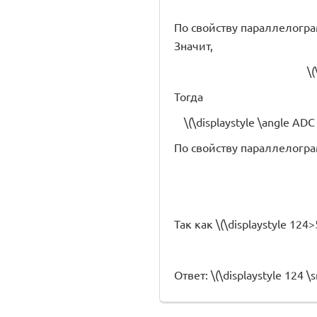
По свойству параллелограмм
Значит,
\
Тогда
\(\displaystyle \angle ADC 
По свойству параллелогр
Так как \(\displaystyle 124
Ответ: \(\displaystyle 124 \s