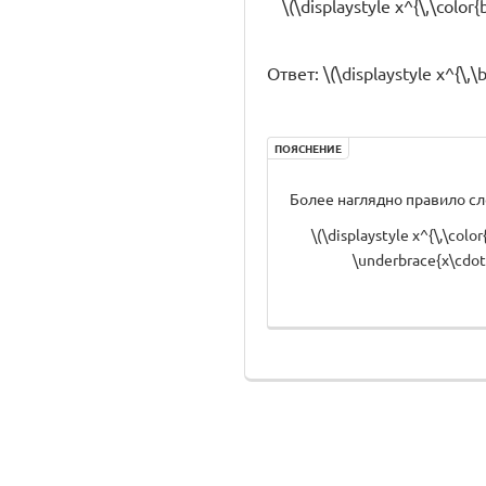
\(\displaystyle x^{\,\color{
Ответ: \(\displaystyle x^{\,\b
ПОЯСНЕНИЕ
Более наглядно правило с
\(\displaystyle x^{\,\colo
\underbrace{x\cdot 