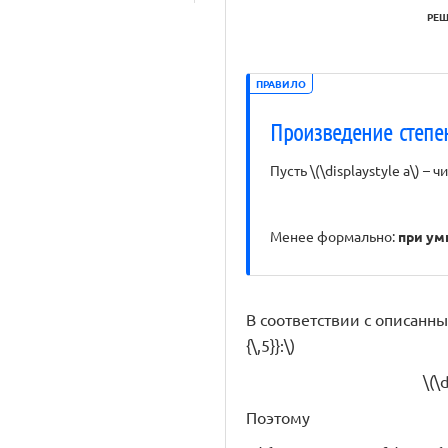
РЕШ
ПРАВИЛО
Произведение степе
Пусть \(\displaystyle a\) – ч
Менее формально:
при ум
В соответствии с описанным
{\,5}}:\)
\(\
Поэтому