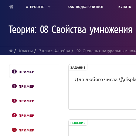
О ПРОЕКТЕ
КАК ПОДКЛЮЧИТЬСЯ
КУПИТЬ
Skip
to
Теория: 08 Свойства умножения 
main
content
Классы
7 класс. Алгебра
02. Степень с натуральным по
ЗАДАНИЕ
1
ПРИМЕР
Для любого числа \(\displ
2
ПРИМЕР
3
ПРИМЕР
4
ПРИМЕР
РЕШЕНИЕ
5
ПРИМЕР