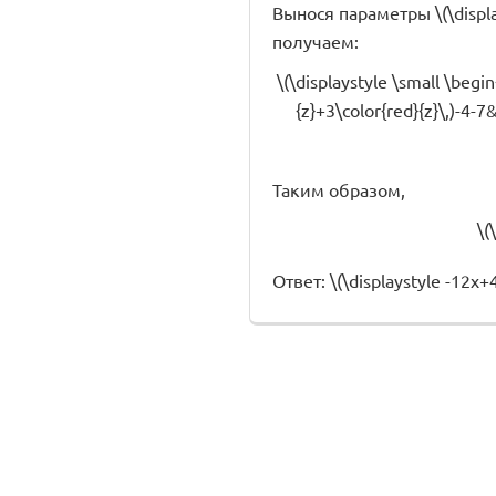
Вынося параметры \(\displayst
получаем:
\(\displaystyle \small \begin
{z}+3\color{red}{z}\,)-4-7
Таким образом,
\(
Ответ: \(\displaystyle -12x+