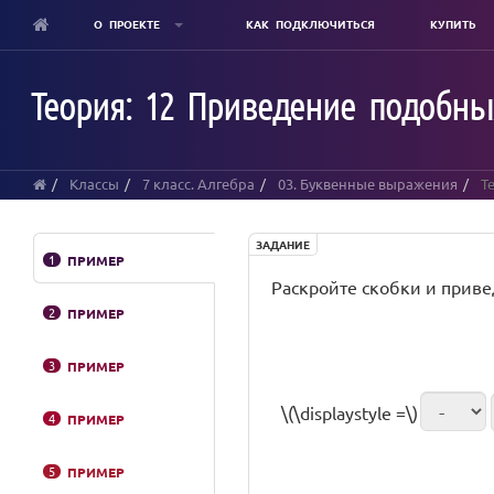
О ПРОЕКТЕ
КАК ПОДКЛЮЧИТЬСЯ
КУПИТЬ
Skip
to
Теория: 12 Приведение подобных
main
content
Классы
7 класс. Алгебра
03. Буквенные выражения
Те
ЗАДАНИЕ
1
ПРИМЕР
Раскройте скобки и прив
2
ПРИМЕР
3
ПРИМЕР
\(\displaystyle =\)
4
ПРИМЕР
5
ПРИМЕР