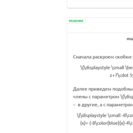
РЕШЕНИЕ
РЕШ
Сначала раскроем скобки:
\(\displaystyle \small \b
z+7\cdot 5
Далее приведем подобные с
члены
с параметром \(\disp
– в другие, а с параметром \
\(\displaystyle \small -8\c
{x}= (-8\color{blue}{x}-4\