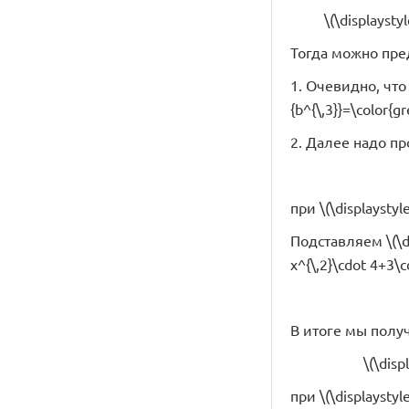
\(\displaystyl
Тогда можно предп
1. Очевидно, что д
{b^{\,3}}=\color{
2. Далее надо п
при \(\displaystyle
Подставляем \(\dis
x^{\,2}\cdot 4+3\
В итоге мы полу
\(\disp
при \(\displaystyle