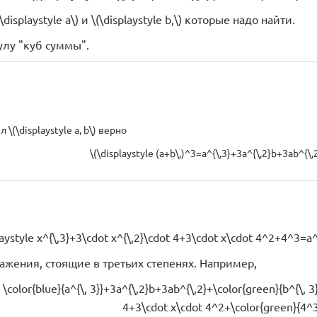
isplaystyle a\) и \(\displaystyle b,\) которые надо найти.
лу "куб суммы".
\(\displaystyle a, b\) верно
\(\displaystyle (a+b\,)^3=a^{\,3}+3a^{\,2}b+3ab^{\,2
laystyle x^{\,3}+3\cdot x^{\,2}\cdot 4+3\cdot x\cdot 4^2+4^3=a^
жения, стоящие в третьих степенях. Например,
e \color{blue}{a^{\, 3}}+3a^{\,2}b+3ab^{\,2}+\color{green}{b^{\, 3
4+3\cdot x\cdot 4^2+\color{green}{4^3