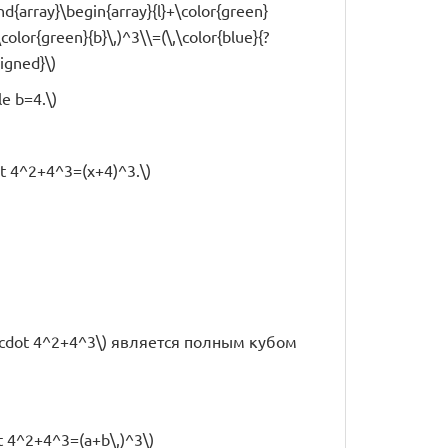
nd{array}\begin{array}{l}+\color{green}
color{green}{b}\,)^3\\=(\,\color{blue}{?
ligned}\)
e b=4.\)
dot 4^2+4^3=(x+4)^3.\)
t x\cdot 4^2+4^3\) является полным кубом
ot 4^2+4^3=(a+b\,)^3\)