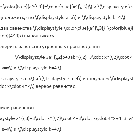
e \color{blue}{a^{\,3}}=\color{blue}{x^{\, 3}}\) и \(\displaystyle 
оложить, что \(\displaystyle a=x\) и \(\displaystyle b=4.\)
ва равенства \(\displaystyle \color{blue}{a^{\,3}}=\color{blue}{x^
green}{4^3}\) выполняются.
роверить равенство утроенных произведений
\(\displaystyle 3a^{\,2}b+3ab^{\,2}=3\cdot x^{\,2}\cdot 
 a=x\) и \(\displaystyle b=4.\)
playstyle a=x\) и \(\displaystyle b=4\) и получаем \(\displays
cdot x\cdot 4^2,\) верное равенство.
чили равенство
laystyle x^{\,3}+3\cdot x^{\,2}\cdot 4+3\cdot x\cdot 4^2+4^3=a^
 a=x\) и \(\displaystyle b=4.\)