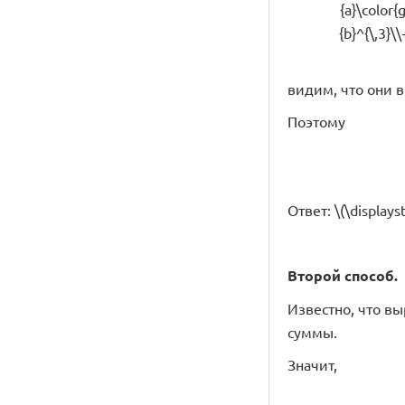
{a}\color{
{b}^{\,3}\
видим, что они в т
Поэтому
Ответ: \(\displayst
Второй способ.
Известно, что выр
суммы.
Значит,