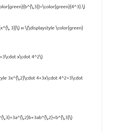
\color{green}{b^{\,3}}=\color{green}{4^3}.\)
{\, 3}}\) и \(\displaystyle \color{green}
4+3\cdot x\cdot 4^2\)
tyle 3x^{\,2}\cdot 4+3x\cdot 4^2=3\cdot
{\,3}+3a^{\,2}b+3ab^{\,2}+b^{\,3}\)