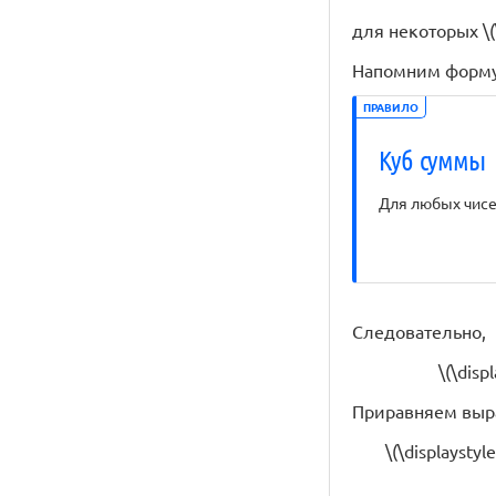
для некоторых \(\d
Напомним форму
ПРАВИЛО
Куб суммы
Для любых чисел 
Следовательно,
\(\disp
Приравняем выра
\(\displaystyl