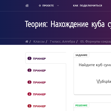
О ПРОЕКТЕ
КАК ПОДКЛЮЧИТЬСЯ
Skip
to
Теория: Нахождение куба 
main
content
Классы
7 класс. Алгебра
05. Формулы сокра
ЗАДАНИЕ
1
ПРИМЕР
Найдите куб сум
2
ПРИМЕР
\(\displ
3
ПРИМЕР
4
ПРИМЕР
РЕШЕНИЕ
5
ПРИМЕР