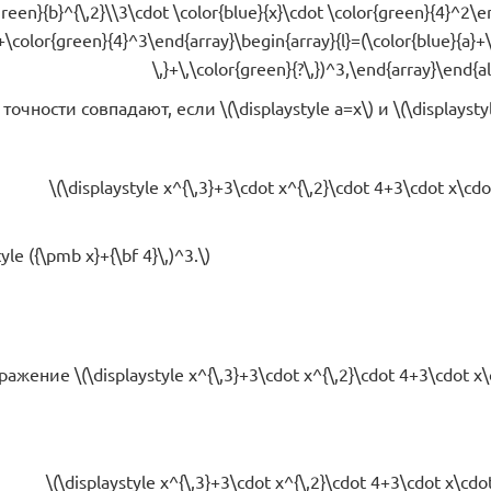
green}{b}^{\,2}\\3\cdot \color{blue}{x}\cdot \color{green}{4}^2\e
\+\color{green}{4}^3\end{array}\begin{array}{l}=(\color{blue}{a}+\
\,}+\,\color{green}{?\,})^3,\end{array}\end{a
очности совпадают, если \(\displaystyle a=x\) и \(\displaystyl
\(\displaystyle x^{\,3}+3\cdot x^{\,2}\cdot 4+3\cdot x\c
yle ({\pmb x}+{\bf 4}\,)^3.\)
ажение \(\displaystyle x^{\,3}+3\cdot x^{\,2}\cdot 4+3\cdo
\(\displaystyle x^{\,3}+3\cdot x^{\,2}\cdot 4+3\cdot x\cd