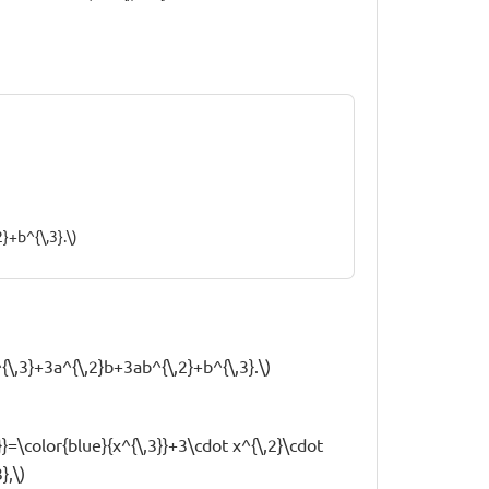
}+b^{\,3}.\)
{\,3}+3a^{\,2}b+3ab^{\,2}+b^{\,3}.\)
}}=\color{blue}{x^{\,3}}+3\cdot x^{\,2}\cdot
},\)