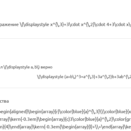
ажение \(\displaystyle x^{\,3}+3\cdot x^{\,2}\cdot 4+3\cdo
\(\displaystyle a, b\) верно
\(\displaystyle (a+b\,)^3=a^{\,3}+3a^{\,2}b+3ab^{\,2
ства
begin{aligned}\begin{array}{r}\color{blue}{a}^{\,3}\\\color{blue}
rray}\kern{-0.3em}\begin{array}{c}3\color{blue}{a}^{\,2}\color{gr
n}{4}\end{array}\kern{-0.3em}\begin{array}{l}+\\+\end{array}\ke