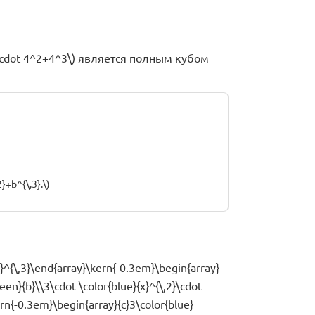
t x\cdot 4^2+4^3\) является полным кубом
}+b^{\,3}.\)
{x}^{\,3}\end{array}\kern{-0.3em}\begin{array}
een}{b}\\3\cdot \color{blue}{x}^{\,2}\cdot
rn{-0.3em}\begin{array}{c}3\color{blue}