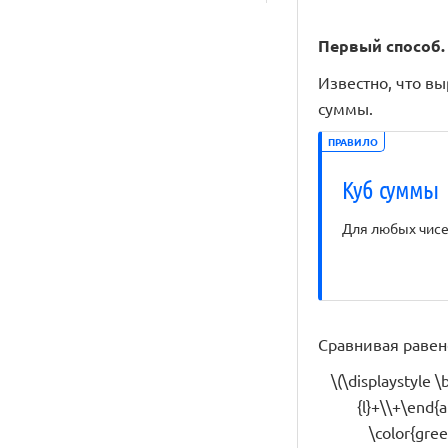
Первый способ.
Известно, что выр
суммы.
ПРАВИЛО
Куб суммы
Для любых чисел 
Сравнивая равен
\(\displaystyle \
{l}+\\+\end{a
\color{gree