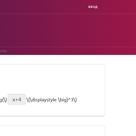
ВХОД
уммы
g(\)
\(\displaystyle \big)^3\)