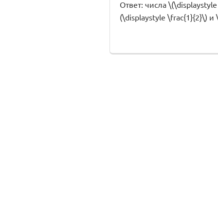
Ответ: числа \(\displaystyl
(\displaystyle \frac{1}{2}\) и 