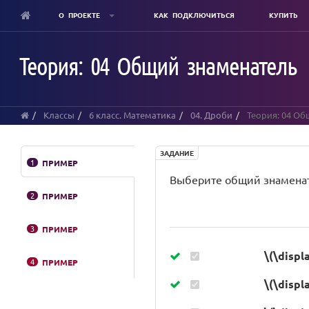
О ПРОЕКТЕ
КАК ПОДКЛЮЧИТЬСЯ
КУПИТЬ
Skip
to
Теория: 04 Общий знаменатель
main
content
Классы
6 класс. Математика
04. Дроби
Теория: 04 Об
ЗАДАНИЕ
1
ПРИМЕР
Выберите общий знаменат
2
ПРИМЕР
3
ПРИМЕР
\(\displ
4
ПРИМЕР
\(\displ