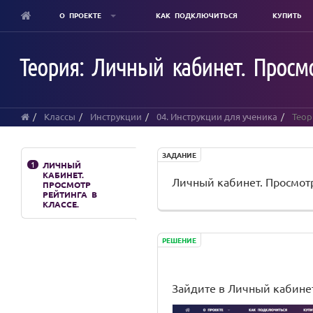
О ПРОЕКТЕ
КАК ПОДКЛЮЧИТЬСЯ
КУПИТЬ
Skip
to
Теория: Личный кабинет. Просмо
main
content
Классы
Инструкции
04. Инструкции для ученика
Теори
ЗАДАНИЕ
1
ЛИЧНЫЙ
КАБИНЕТ.
Личный кабинет. Просмотр
ПРОСМОТР
РЕЙТИНГА В
КЛАССЕ.
РЕШЕНИЕ
Зайдите в Личный кабине