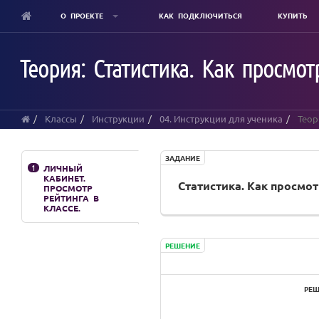
О ПРОЕКТЕ
КАК ПОДКЛЮЧИТЬСЯ
КУПИТЬ
Skip
to
Теория: Статистика. Как просмо
main
content
Классы
Инструкции
04. Инструкции для ученика
Теор
ЗАДАНИЕ
1
ЛИЧНЫЙ
КАБИНЕТ.
Статистика. Как просмот
ПРОСМОТР
РЕЙТИНГА В
КЛАССЕ.
РЕШЕНИЕ
РЕШ