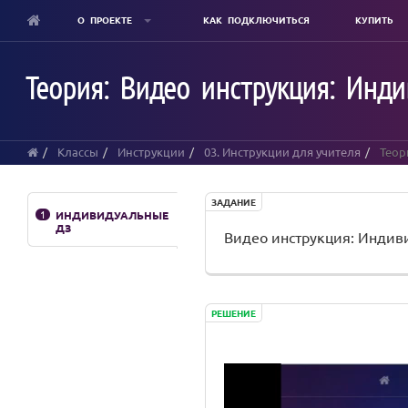
О ПРОЕКТЕ
КАК ПОДКЛЮЧИТЬСЯ
КУПИТЬ
Skip
to
Теория: Видео инструкция: Ин
main
content
Классы
Инструкции
03. Инструкции для учителя
Теор
ЗАДАНИЕ
1
ИНДИВИДУАЛЬНЫЕ
ДЗ
Видео инструкция: Инди
РЕШЕНИЕ