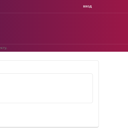
ВХОД
кту.