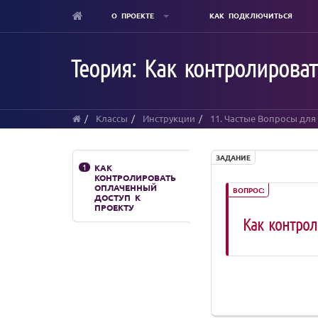
О ПРОЕКТЕ
КАК ПОДКЛЮЧИТЬСЯ
Skip
to
Теория: Как контролироват
main
content
Классы
Инструкции
11. Частые Вопросы для
ЗАДАНИЕ
1
КАК
КОНТРОЛИРОВАТЬ
ОПЛАЧЕННЫЙ
ВОПРОС:
ДОСТУП К
ПРОЕКТУ
Как контрол