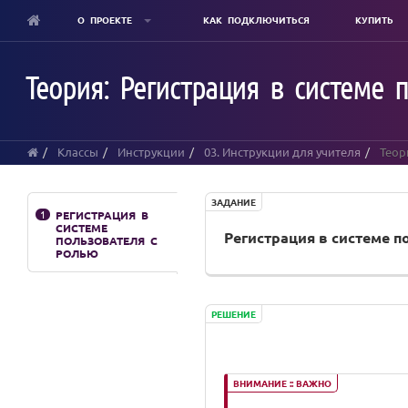
О ПРОЕКТЕ
КАК ПОДКЛЮЧИТЬСЯ
КУПИТЬ
Skip
to
Теория: Регистрация в системе 
main
content
Классы
Инструкции
03. Инструкции для учителя
Теори
ЗАДАНИЕ
1
РЕГИСТРАЦИЯ В
СИСТЕМЕ
Регистрация в системе п
ПОЛЬЗОВАТЕЛЯ С
РОЛЬЮ
РЕШЕНИЕ
ВНИМАНИЕ :: ВАЖНО