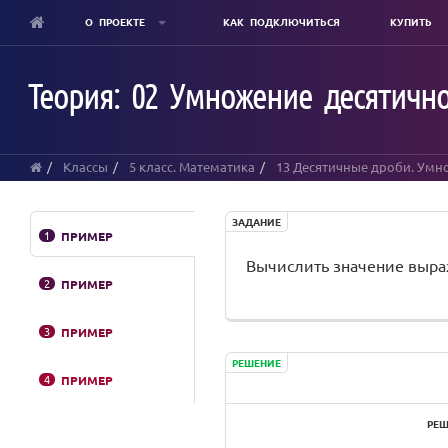
О ПРОЕКТЕ
КАК ПОДКЛЮЧИТЬСЯ
КУПИТЬ
Skip
to
Теория: 02 Умножение десятичн
main
content
Классы
5 класс. Математика
13 Десятичные дроби. Умн
ЗАДАНИЕ
1
ПРИМЕР
Вычислить значение выражен
2
ПРИМЕР
3
ПРИМЕР
РЕШЕНИЕ
4
ПРИМЕР
РЕШ