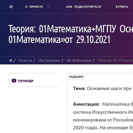
О ПРОЕКТЕ
КАК ПОДКЛЮЧИТЬСЯ
КУПИТЬ
Skip
to
Теория: 01Математика+МГПУ Ос
main
content
01Математика»от 29.10.2021
Классы
Инструкции
08. Вебинары
Теория: 10. 01Мат
ЗАДАНИЕ
1
ПРИМЕР
Тема
:
Основные шаги при 
Аннотация
:
Математика 0
система Искусственного И
номинирована от Российс
2020 годах. На семинаре 