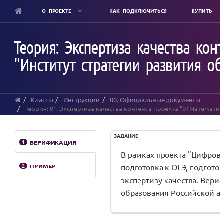
О ПРОЕКТЕ
КАК ПОДКЛЮЧИТЬСЯ
КУПИТЬ
Skip
to
Теория: Экспертиза качества ко
main
content
"Институт стратегии развития о
Классы
Инструкции
00. Официальные документы
Теория: 01. Экспертиза качества контента проекта "01Математ
ЗАДАНИЕ
1
ВЕРИФИКАЦИЯ
В рамках проекта "Цифров
2
ПРИМЕР
подготовка к ОГЭ, подгот
экспертизу качества. Вер
образования Российской а