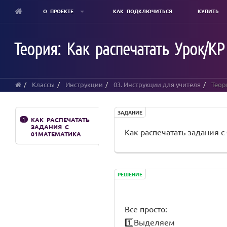
О ПРОЕКТЕ
КАК ПОДКЛЮЧИТЬСЯ
КУПИТЬ
Skip
to
Теория: Как распечатать Урок/КР
main
content
Классы
Инструкции
03. Инструкции для учителя
Теори
ЗАДАНИЕ
1
КАК РАСПЕЧАТАТЬ
ЗАДАНИЯ С
Как распечатать задания 
01МАТЕМАТИКА
РЕШЕНИЕ
Все просто:
1️⃣Выделяем