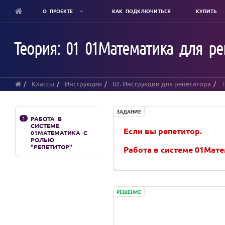
О ПРОЕКТЕ
КАК ПОДКЛЮЧИТЬСЯ
КУПИТЬ
Skip
to
Теория: 01 01Математика для ре
main
content
Классы
Инструкции
02. Инструкции для репетитора
Т
ЗАДАНИЕ
1
РАБОТА В
СИСТЕМЕ
Если вы репетитор.
01МАТЕМАТИКА С
РОЛЬЮ
"РЕПЕТИТОР"
Работа в системе 01Мате
РЕШЕНИЕ