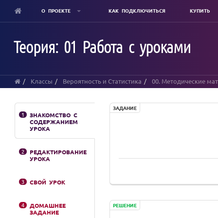
О ПРОЕКТЕ
КАК ПОДКЛЮЧИТЬСЯ
КУПИТЬ
Skip
to
Теория: 01 Работа с уроками
main
content
Классы
Вероятность и Статистика
00. Методические ма
ЗАДАНИЕ
1
ЗНАКОМСТВО С
СОДЕРЖАНИЕМ
УРОКА
2
РЕДАКТИРОВАНИЕ
УРОКА
3
СВОЙ УРОК
4
ДОМАШНЕЕ
РЕШЕНИЕ
ЗАДАНИЕ