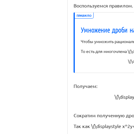
Воспользуемся правилом.
ПРАВИЛО
Умножение дроби н
Чтобы умножить рациональ
То есть для многочлена \(\di
\(\
Получаем:
\(\displa
Сократим полученную дроб
Так как \(\displaystyle x^2y