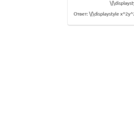
\(\displays
Ответ: \(\displaystyle x^2y^2