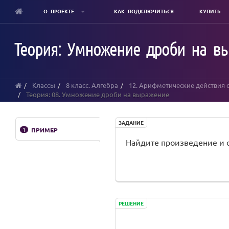
О ПРОЕКТЕ
КАК ПОДКЛЮЧИТЬСЯ
КУПИТЬ
Skip
to
Теория: Умножение дроби на в
main
content
Классы
8 класс. Алгебра
12. Арифметические действия 
Теория: 08. Умножение дроби на выражение
ЗАДАНИЕ
1
ПРИМЕР
Найдите произведение и с
РЕШЕНИЕ