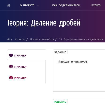
О ПРОЕКТЕ
КАК ПОДКЛЮЧИТЬСЯ
КУПИТЬ
Skip
to
Теория: Деление дробей
main
content
Классы
8 класс. Алгебра
12. Арифметические действия 
ЗАДАНИЕ
1
ПРИМЕР
Найдите частное:
2
ПРИМЕР
3
ПРИМЕР
РЕШЕНИЕ