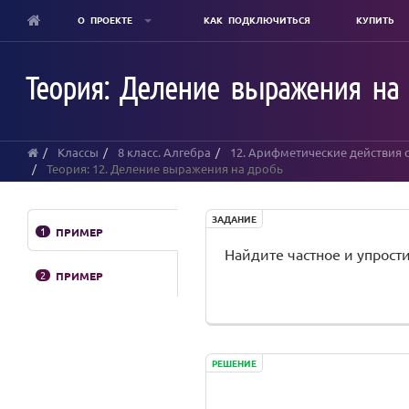
О ПРОЕКТЕ
КАК ПОДКЛЮЧИТЬСЯ
КУПИТЬ
Skip
to
Теория: Деление выражения на
main
content
Классы
8 класс. Алгебра
12. Арифметические действия 
Теория: 12. Деление выражения на дробь
ЗАДАНИЕ
1
ПРИМЕР
Найдите частное и упрост
2
ПРИМЕР
РЕШЕНИЕ