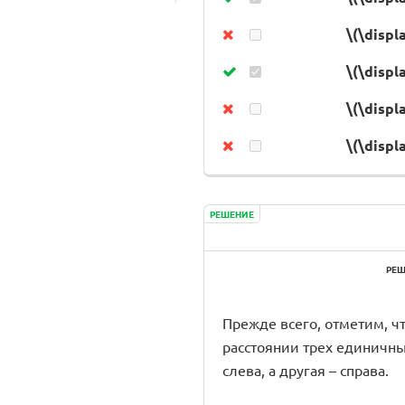
\(\displ
\(\displ
\(\displ
\(\displ
РЕШЕНИЕ
РЕШ
Прежде всего, отметим, что
расстоянии трех единичных о
слева, а другая – справа.