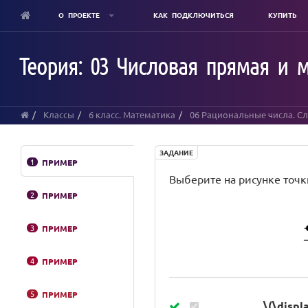
О ПРОЕКТЕ
КАК ПОДКЛЮЧИТЬСЯ
КУПИТЬ
Skip
to
Теория: 03 Числовая прямая и 
main
content
Классы
6 класс. Математика
06 Рациональные числа. С
ЗАДАНИЕ
1
ПРИМЕР
Выберите на рисунке точки, 
2
ПРИМЕР
3
ПРИМЕР
4
ПРИМЕР
5
ПРИМЕР
\(\displ