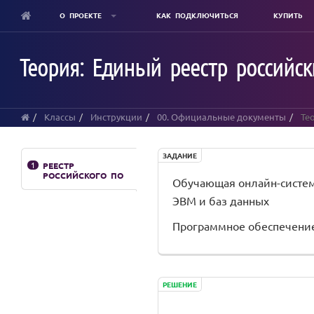
О ПРОЕКТЕ
КАК ПОДКЛЮЧИТЬСЯ
КУПИТЬ
Skip
to
Теория: Единый реестр российс
main
content
Классы
Инструкции
00. Официальные документы
Тео
ЗАДАНИЕ
1
РЕЕСТР
РОССИЙСКОГО ПО
Обучающая онлайн-систем
ЭВМ и баз данных
Программное обеспечение 
РЕШЕНИЕ