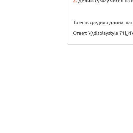
2.
Делим сумму чисел на их 
То есть средняя длина шага 
Ответ: \(\displaystyle 71{,}1\