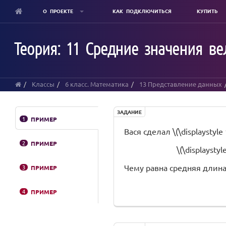
О ПРОЕКТЕ
КАК ПОДКЛЮЧИТЬСЯ
КУПИТЬ
Skip
to
Теория: 11 Средние значения ве
main
content
Классы
6 класс. Математика
13 Представление данных
ЗАДАНИЕ
1
ПРИМЕР
Вася сделал \(\displaysty
2
ПРИМЕР
\(\displaystyle 
Чему равна средняя длина
3
ПРИМЕР
4
ПРИМЕР