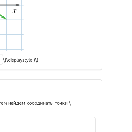
\(\displaystyle )\)
 затем найдем координаты точки \