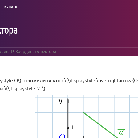
КУПИТЬ
ктора
ория: 13 Координаты вектора
aystyle O\) отложили вектор \(\displaystyle \overrightarrow {
\(\displaystyle M.\)