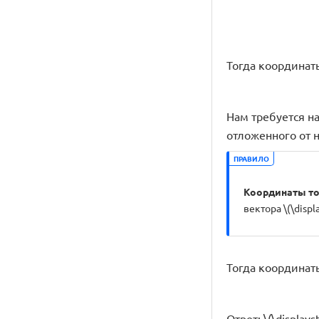
Тогда координаты 
Нам требуется най
отложенного от 
ПРАВИЛО
Координаты точ
вектора \(\displ
Тогда координаты т
Ответ: \(\displayst