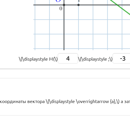
4
-3
\(\displaystyle M(\)
\(\displaystyle ;\)
оординаты вектора \(\displaystyle \overrightarrow {a},\) а