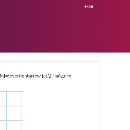
ВХОД
OM}=\overrightarrow {a}.\) Найдите