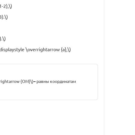
-2),\)
).\)
.\)
playstyle \overrightarrow {a},\)
rrightarrow {OM}\)
–
равны координатам