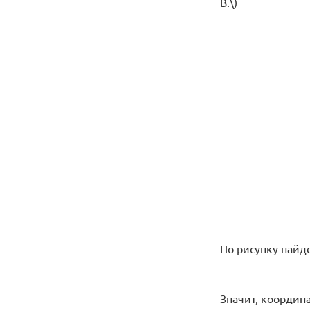
B.\)
По рисунку найдем
Значит, координат