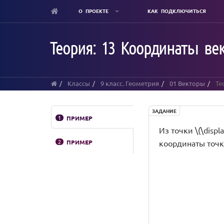
О ПРОЕКТЕ
КАК ПОДКЛЮЧИТЬСЯ
Skip
to
Теория: 13 Координаты ве
main
content
Классы
9 класс. Геометрия
01 Векторы
Те
ЗАДАНИЕ
1
ПРИМЕР
Из точки \(\displ
2
ПРИМЕР
координаты точки 