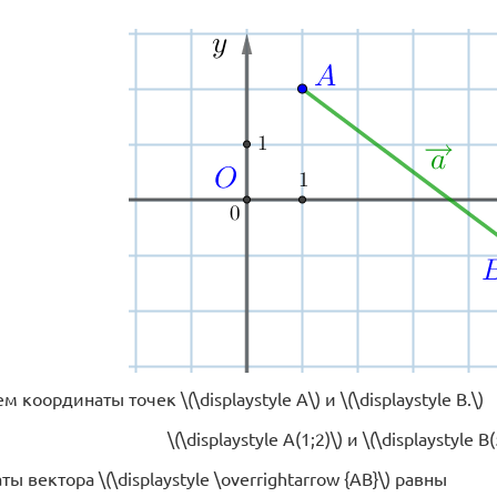
 координаты точек \(\displaystyle A\) и \(\displaystyle B.\)
\(\displaystyle A(1;2)\) и \(\displaystyle B(5
ы вектора \(\displaystyle \overrightarrow {AB}\) равны