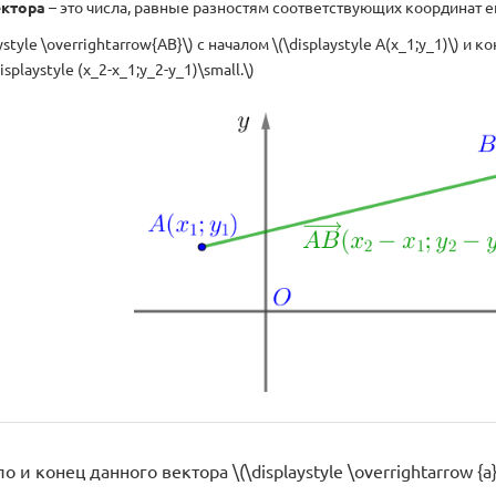
ектора
– это числа, равные разностям соответствующих координат ег
ystyle \overrightarrow{AB}\) с началом \(\displaystyle A(x_1;y_1)\) и к
splaystyle (x_2-x_1;y_2-y_1)\small.\)
и конец данного вектора \(\displaystyle \overrightarrow {a}\) 