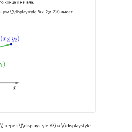
о конца и начала.
онцом \(\displaystyle B(x_2;y_2)\) имеет
через \(\displaystyle A\) и \(\displaystyle