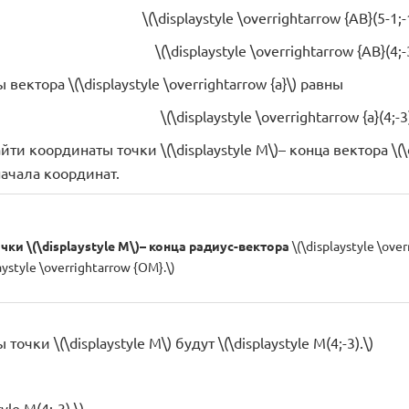
\(\displaystyle \overrightarrow {AB}(5-1;-1
\(\displaystyle \overrightarrow {AB}(4;-3
вектора \(\displaystyle \overrightarrow {a}\) равны
\(\displaystyle \overrightarrow {a}(4;-3)
ти координаты точки \(\displaystyle M\)– конца вектора \(\dis
начала координат.
ки \(\displaystyle M\)– конца радиус-вектора
\(\displaystyle \ove
aystyle \overrightarrow {OM}.\)
очки \(\displaystyle M\) будут \(\displaystyle M(4;-3).\)
yle M(4;-3).\)