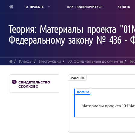
О ПРОЕКТЕ
КАК ПОДКЛЮЧИТЬСЯ
КУПИТЬ
Skip
to
Теория: Материалы проекта "01
main
content
Федеральному закону № 436 - 
Классы
Инструкции
00. Официальные документы
Тео
ЗАДАНИЕ
1
СВИДЕТЕЛЬСТВО
СКОЛКОВО
ВАЖНО
Материалы проекта "01Мат