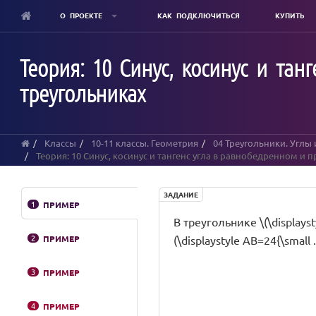
О ПРОЕКТЕ
КАК ПОДКЛЮЧИТЬСЯ
КУПИТЬ
Skip
to
Теория: 10 Синус, косинус и та
main
content
треугольниках
Классы
10-11 классы. Геометрия
04 Треугольники. Углы
Теория: 10 Синус, косинус и тангенс угла в равнобедренном и
ЗАДАНИЕ
1
ПРИМЕР
В треугольнике \(\displaysty
2
ПРИМЕР
(\displaystyle AB=24{\small .
3
ПРИМЕР
4
ПРИМЕР