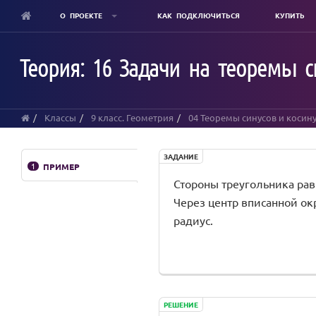
О ПРОЕКТЕ
КАК ПОДКЛЮЧИТЬСЯ
КУПИТЬ
Skip
to
Теория: 16 Задачи на теоремы с
main
content
Классы
9 класс. Геометрия
04 Теоремы синусов и косин
ЗАДАНИЕ
1
ПРИМЕР
Стороны треугольника равны \
Через центр вписанной ок
радиус.
РЕШЕНИЕ