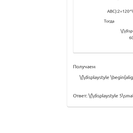
ABC):2=120^\c
Тогда
\(\dis
60
Получаем
\(\displaystyle \begin{al
Ответ: \(\displaystyle 5\smal