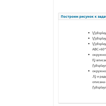
Построим рисунок к зада
\(\displa
\(\displa
\(\displa
ABC=60^\
окружнос
I\) вписа
(\display
окружнос
J\) и рад
описана 
(\display