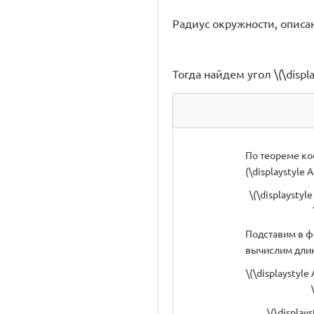
Радиус окружности, описан
Тогда найдем угол \(\display
По теореме ко
(\displaystyle A
\(\displaysty
Подставим в ф
вычислим длину 
\(\displaystyl
\(\display