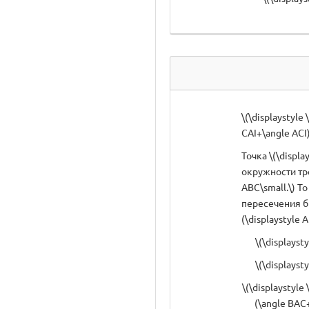
\(\displaystyle
CAI+\angle ACI)
Точка \(\displa
окружности тре
ABC\small.\) То 
пересечения б
(\displaystyle A
\(\displayst
\(\displayst
\(\displaystyle
(\angle BAC+