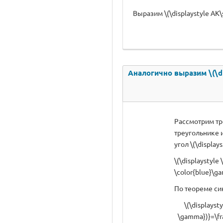
Выразим \(\displaystyle AK\s
Аналогично выразим \(\dis
Рассмотрим тре
треугольнике из
угол \(\display
\(\displaystyle
\color{blue}\ga
По теореме си
\(\displaysty
\gamma})}=\fra