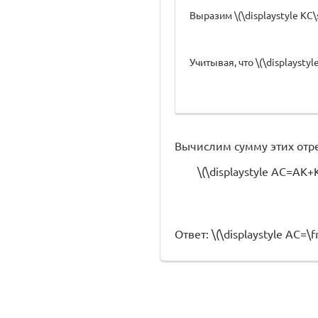
Выразим \(\displaystyle KC\s
Учитывая, что \(\displayst
Вычислим сумму этих отр
\(\displaystyle AC=AK+K
Ответ: \(\displaystyle AC=\f