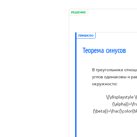
РЕШЕНИЕ
ПРАВИЛО
Теорема синусов
В треугольнике отно
углов одинаковы и ра
окружности:
\(\displaystyle 
{\alpha}}=\fr
{\beta}}=\frac{\color{