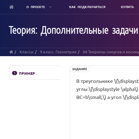
О ПРОЕКТЕ
КАК ПОДКЛЮЧИТЬСЯ
КУПИТЬ
Skip
to
Теория: Дополнительные задачи 
main
content
Классы
9 класс. Геометрия
04 Теоремы синусов и косин
ЗАДАНИЕ
1
ПРИМЕР
В треугольнике \(\displayst
углы \(\displaystyle \alpha\)
BC=b\small,\) а угол \(\dis