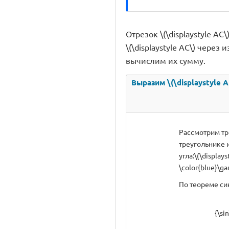
Отрезок \(\displaystyle AC\
\(\displaystyle AC\) через 
вычислим их сумму.
Выразим \(\displaystyle A
Рассмотрим тре
треугольнике из
угла:\(\displays
\color{blue}\ga
По теореме си
{\si