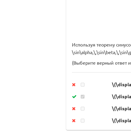
Используя теорему синусов,
\sin\alpha,\,\sin\beta,\,\sin\
(Выберите верный ответ из
\(\displ
\(\displ
\(\displ
\(\displ