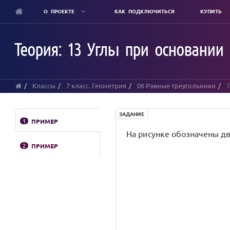
О ПРОЕКТЕ
КАК ПОДКЛЮЧИТЬСЯ
КУПИТЬ
Skip
to
Теория: 13 Углы при основании 
main
content
Классы
7 класс. Геометрия
06 Равные треугольники
Т
ЗАДАНИЕ
1
ПРИМЕР
На рисунке обозначены дв
2
ПРИМЕР