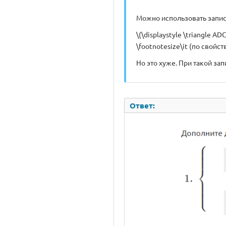
Можно использовать запис
\(\displaystyle \triangle 
\footnotesize\it (по свойст
Но это хуже. При такой зап
Ответ: