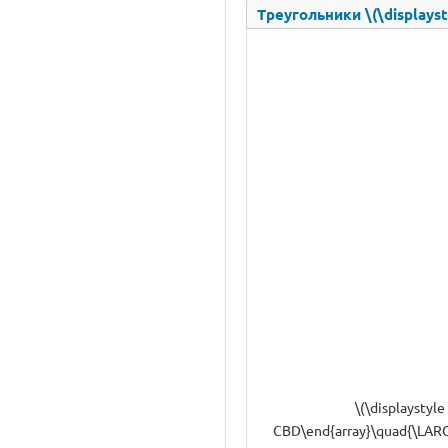
Треугольники \(\displays
\(\displaystyl
CBD\end{array}\quad{\LARGE