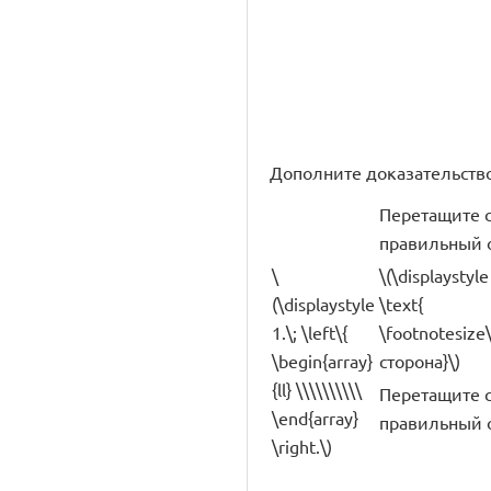
Дополните доказательство ра
Перетащите 
правильный 
\
\(\displaystyle
(\displaystyle
\text{
1.\; \left\{
\footnotesize
\begin{array}
сторона}\)
{ll} \\\\\\\\\\
Перетащите 
\end{array}
правильный 
\right.\)