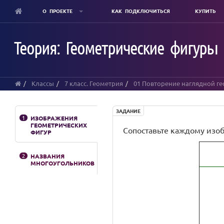
О ПРОЕКТЕ
КАК ПОДКЛЮЧИТЬСЯ
КУПИТЬ
Skip
to
Теория: Геометрические фигуры 
main
content
Классы
7 класс. Геометрия
01 Повторение наглядной г
ЗАДАНИЕ
1
ИЗОБРАЖЕНИЯ
ГЕОМЕТРИЧЕСКИХ
Сопоставьте каждому изо
ФИГУР
2
НАЗВАНИЯ
МНОГОУГОЛЬНИКОВ