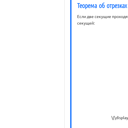
Теорема об отрезках
Если две секущие проходя
секущей:
\(\displa