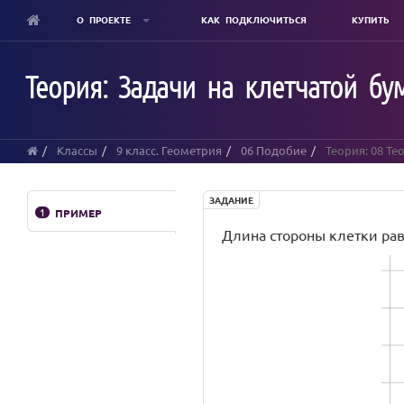
О ПРОЕКТЕ
КАК ПОДКЛЮЧИТЬСЯ
КУПИТЬ
Skip
to
Теория: Задачи на клетчатой бум
main
content
Классы
9 класс. Геометрия
06 Подобие
Теория: 08 Те
ЗАДАНИЕ
1
ПРИМЕР
Длина стороны клетки равна 