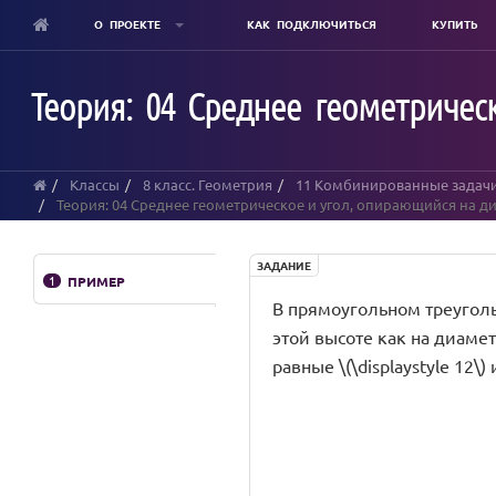
О ПРОЕКТЕ
КАК ПОДКЛЮЧИТЬСЯ
КУПИТЬ
Skip
to
Теория: 04 Среднее геометричес
main
content
Классы
8 класс. Геометрия
11 Комбинированные задач
Теория: 04 Среднее геометрическое и угол, опирающийся на ди
ЗАДАНИЕ
1
ПРИМЕР
В прямоугольном треугольни
этой высоте как на диамет
равные \(\displaystyle 12\) 