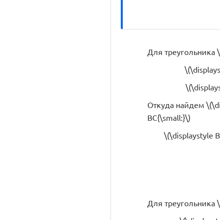
Для треугольника \(
\(\display
\(\display
Откуда найдем \(\dis
BC{\small:}\)
\(\displaystyle 
Для треугольника \(