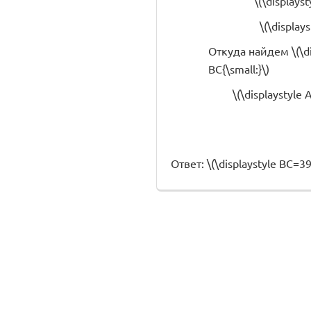
\(\displays
\(\display
Откуда найдем \(\dis
BC{\small:}\)
\(\displaystyle 
Ответ: \(\displaystyle BC=39