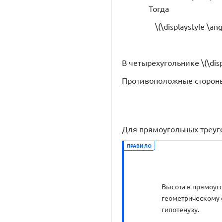
Тогда
\(\displaystyle \an
В четырехугольнике \(\disp
Противоположные стороны
Для прямоугольных треуголь
ПРАВИЛО
Высота в прямоуг
геометрическому о
гипотенузу.