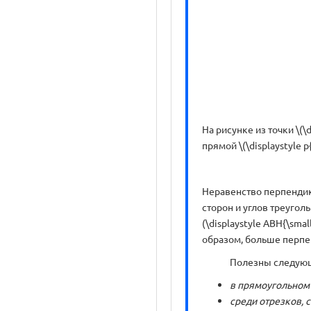
На рисунке из точки \(\d
прямой \(\displaystyle 
Неравенство перпендик
сторон и углов треугол
(\displaystyle ABH{\sma
образом, больше перпенд
Полезны следующ
в прямоугольном 
среди отрезков, 