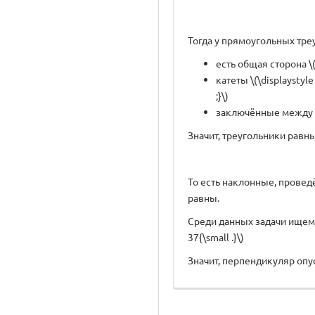
Тогда у прямоугольных треуг
есть общая сторона \(\
катеты \(\displaystyle
;}\)
заключённые между 
Значит, треугольники равны
То есть наклонные, проведё
равны.
Среди данных задачи ищем дв
37{\small .}\)
Значит, перпендикуляр опу