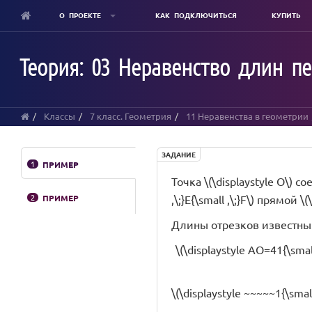
О ПРОЕКТЕ
КАК ПОДКЛЮЧИТЬСЯ
КУПИТЬ
Skip
to
Теория: 03 Неравенство длин пе
main
content
Классы
7 класс. Геометрия
11 Неравенства в геометрии
ЗАДАНИЕ
1
ПРИМЕР
Точка \(\displaystyle O\) со
2
ПРИМЕР
,\;}E{\small ,\;}F\) прямой
Длины отрезков известны
\(\displaystyle AO=41{\smal
\(\displaystyle ~~~~~1{\sm