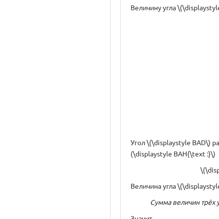
Величину угла \(\displaystyl
Угол \(\displaystyle BAD\) р
(\displaystyle BAH{\text :}\)
\(\dis
Величина угла \(\displaysty
Сумма величин трёх уг
Значит,