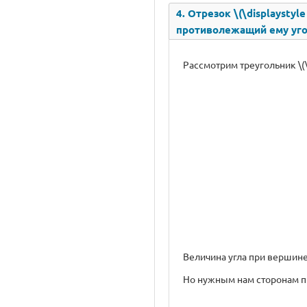
4. Отрезок \(\displaystyl
противолежащий ему уго
Рассмотрим треугольник \(\
Величина угла при вершине \
Но нужным нам сторонам прот