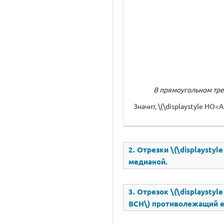
В прямоугольном тре
Значит, \(\displaystyle HO<
2. Отрезки \(\displaystyl
медианой.
3. Отрезок \(\displaystyle
BCH\) противолежащий е