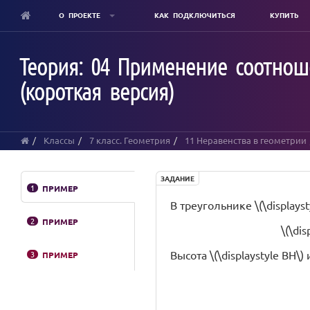
О ПРОЕКТЕ
КАК ПОДКЛЮЧИТЬСЯ
КУПИТЬ
Skip
to
Теория: 04 Применение соотнош
main
content
(короткая версия)
Классы
7 класс. Геометрия
11 Неравенства в геометрии
ЗАДАНИЕ
1
ПРИМЕР
В треугольнике \(\display
2
ПРИМЕР
\(\di
Высота \(\displaystyle BH\) 
3
ПРИМЕР