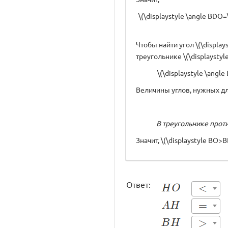
\(\displaystyle \angle BDO
Чтобы найти угол \(\display
треугольнике \(\displaystyle
\(\displaystyle \ang
Величины углов, нужных д
В треугольнике прот
Значит, \(\displaystyle BO>BD
Ответ: