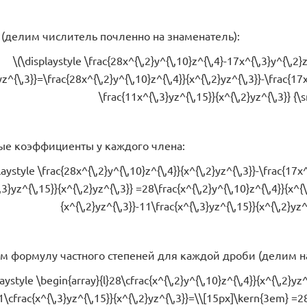
(делим числитель почленно на знаменатель):
\(\displaystyle \frac{28x^{\,2}y^{\,10}z^{\,4}-17x^{\,3}y^{\,2}
yz^{\,3}}=\frac{28x^{\,2}y^{\,10}z^{\,4}}{x^{\,2}yz^{\,3}}-\frac{17x
\frac{11x^{\,3}yz^{\,15}}{x^{\,2}yz^{\,3}} {\sm
ые коэффициенты у каждого члена:
laystyle \frac{28x^{\,2}y^{\,10}z^{\,4}}{x^{\,2}yz^{\,3}}-\frac{17x^
,3}yz^{\,15}}{x^{\,2}yz^{\,3}} =28\frac{x^{\,2}y^{\,10}z^{\,4}}{x^{\
{x^{\,2}yz^{\,3}}-11\frac{x^{\,3}yz^{\,15}}{x^{\,2}yz^{
 формулу частного степеней для каждой дроби (делим на \(\d
laystyle \begin{array}{l}28\cfrac{x^{\,2}y^{\,10}z^{\,4}}{x^{\,2}yz^
11\cfrac{x^{\,3}yz^{\,15}}{x^{\,2}yz^{\,3}}=\\[15px]\kern{3em} =2