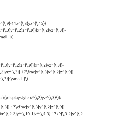
z^{\,9}-11x^{\,3}yz^{\,15}}
^{\,3}y^{\,2}z^{\,9}}{x^{\,2}yz^{\,3}}-
all .}\)
{\,3}y^{\,2}z^{\,9}}{x^{\,2}yz^{\,3}}-
,2}yz^{\,3}}-17\frac{x^{\,3}y^{\,2}z^{\,9}}
\,3}}{\small .}\)
isplaystyle x^{\,2}yz^{\,3}\)):
{\,3}}-17\cfrac{x^{\,3}y^{\,2}z^{\,9}}
8x^{\,2-2}y^{\,10-1}z^{\,4-3}-17x^{\,3-2}y^{\,2-