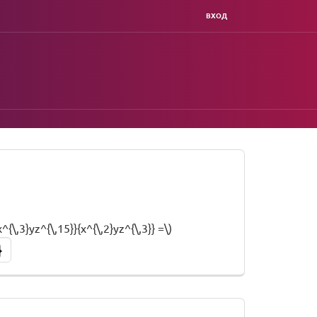
ВХОД
^{\,3}yz^{\,15}}{x^{\,2}yz^{\,3}} =\)
}