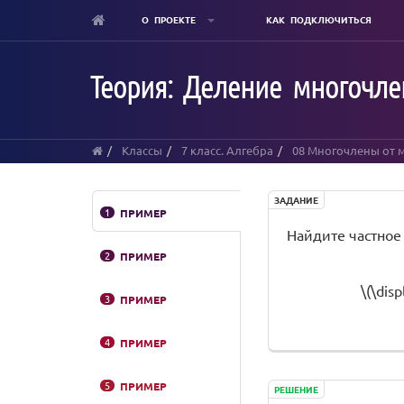
О ПРОЕКТЕ
КАК ПОДКЛЮЧИТЬСЯ
Skip
to
Теория: Деление многочле
main
content
Классы
7 класс. Алгебра
08 Многочлены от 
ЗАДАНИЕ
1
ПРИМЕР
Найдите частное
2
ПРИМЕР
\(\disp
3
ПРИМЕР
4
ПРИМЕР
5
ПРИМЕР
РЕШЕНИЕ