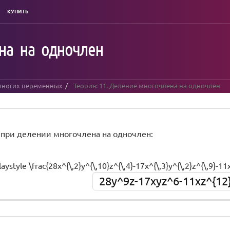
КУПИТЬ
на на одночлен
многих переменных
Теория: 11. Деление многочлена на одночлен
 при делении многочлена на одночлен:
laystyle \frac{28x^{\,2}y^{\,10}z^{\,4}-17x^{\,3}y^{\,2}z^{\,9}-11x
28y^9z-17xyz^6-11xz^{12