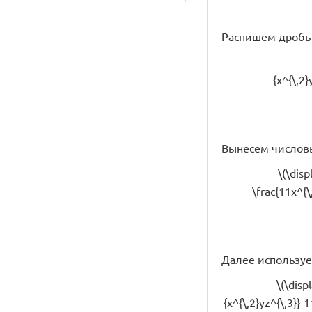
Распишем дробь 
{x^{\,2}
Вынесем числов
\(\disp
\frac{11x^{\
Далее используем
\(\disp
{x^{\,2}yz^{\,3}}-