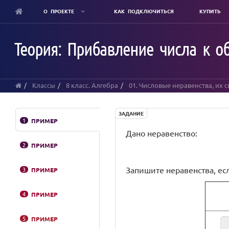
О ПРОЕКТЕ
КАК ПОДКЛЮЧИТЬСЯ
КУПИТЬ
Skip
to
Теория: Прибавление числа к о
main
content
Классы
8 класс. Алгебра
01. Числовые неравенства, их 
ЗАДАНИЕ
1
ПРИМЕР
Дано неравенство:
2
ПРИМЕР
Запишите неравенства, ес
3
ПРИМЕР
4
ПРИМЕР
5
ПРИМЕР