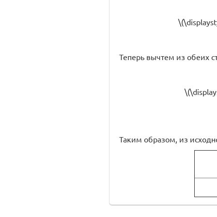
\(\displayst
Теперь вычтем из обеих стор
\(\display
Таким образом, из исходног