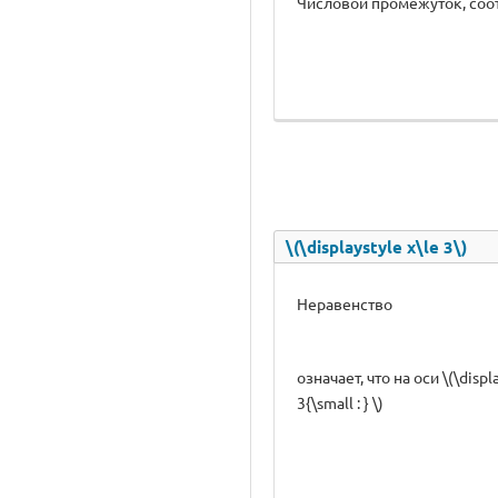
Числовой промежуток, соо
\(\displaystyle x\le 3\)
Неравенство
означает, что на оси \(\di
3{\small : } \)