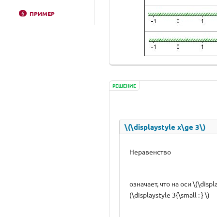
6
ПРИМЕР
РЕШЕНИЕ
\(\displaystyle x\ge 3\)
Неравенство
означает, что на оси \(\di
(\displaystyle 3{\small : } \)