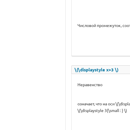
Числовой промежуток, соот
\(\displaystyle x>3 \)
Неравенство
означает, что на оси \(\di
\(\displaystyle 3{\small : } \)