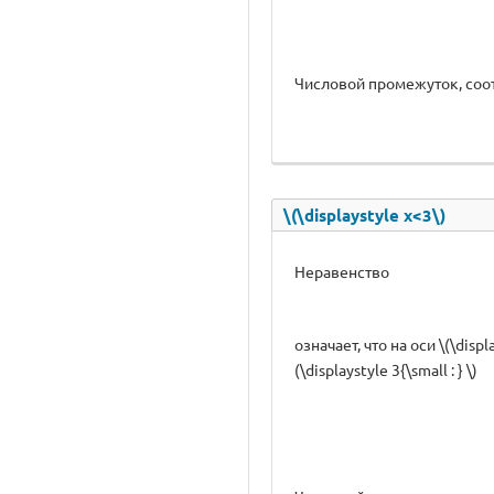
Числовой промежуток, соот
\(\displaystyle x<3\)
Неравенство
означает, что на оси \(\di
(\displaystyle 3{\small : } \)