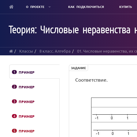
О ПРОЕКТЕ
КАК ПОДКЛЮЧИТЬСЯ
КУПИТЬ
Skip
to
Теория: Числовые неравенства 
main
content
Классы
8 класс. Алгебра
01. Числовые неравенства, их 
ЗАДАНИЕ
1
ПРИМЕР
Соответствие.
2
ПРИМЕР
3
ПРИМЕР
4
ПРИМЕР
5
ПРИМЕР