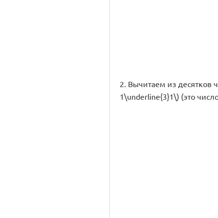
2. Вычитаем из десятков числ
1\underline{3}1\) (это число 