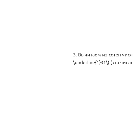
3. Вычитаем из сотен числа \
\underline{1}31\) (это число 