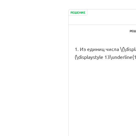
РЕШЕНИЕ
РЕШ
1. Из единиц числа \(\displ
(\displaystyle 13\underline{1