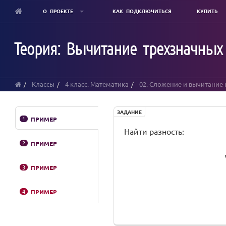
О ПРОЕКТЕ
КАК ПОДКЛЮЧИТЬСЯ
КУПИТЬ
Skip
to
Теория: Вычитание трехзначных
main
content
Классы
4 класс. Математика
02. Сложение и вычитание
ЗАДАНИЕ
1
ПРИМЕР
Найти разность:
2
ПРИМЕР
3
ПРИМЕР
4
ПРИМЕР