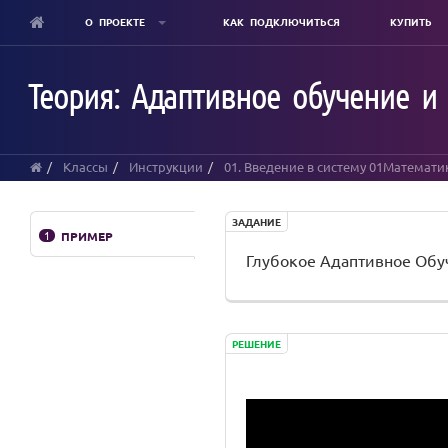
О ПРОЕКТЕ
КАК ПОДКЛЮЧИТЬСЯ
КУПИТЬ
Skip
to
Теория: Адаптивное обучение и
main
content
Классы
Инструкции
01. Введение в систему 01Математи
ЗАДАНИЕ
1
ПРИМЕР
Глубокое Адаптивное Обу
РЕШЕНИЕ