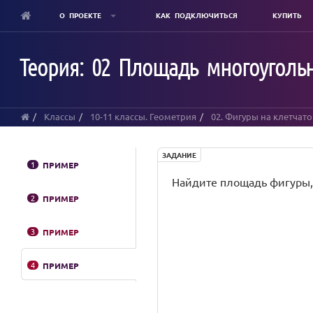
О ПРОЕКТЕ
КАК ПОДКЛЮЧИТЬСЯ
КУПИТЬ
Skip
to
Теория: 02 Площадь многоуголь
main
content
Классы
10-11 классы. Геометрия
02. Фигуры на клетчато
ЗАДАНИЕ
1
ПРИМЕР
Найдите площадь фигуры, 
2
ПРИМЕР
3
ПРИМЕР
4
ПРИМЕР