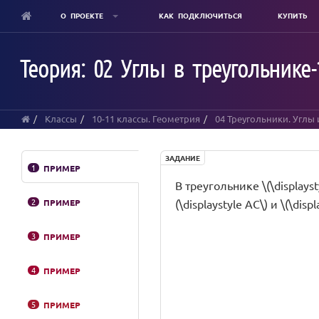
О ПРОЕКТЕ
КАК ПОДКЛЮЧИТЬСЯ
КУПИТЬ
Skip
to
Теория: 02 Углы в треугольнике-
main
content
Классы
10-11 классы. Геометрия
04 Треугольники. Углы
ЗАДАНИЕ
1
ПРИМЕР
В треугольнике \(\displaystyl
2
ПРИМЕР
(\displaystyle AC\) и \(\disp
3
ПРИМЕР
4
ПРИМЕР
5
ПРИМЕР