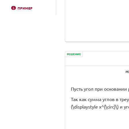
6
ПРИМЕР
РЕШЕНИЕ
Р
Пусть угол при основании р
Так как сумма углов в треуг
(\displaystyle x^{\circ}\) и 