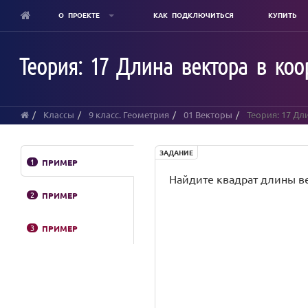
О ПРОЕКТЕ
КАК ПОДКЛЮЧИТЬСЯ
КУПИТЬ
Skip
to
Теория: 17 Длина вектора в коо
main
content
Классы
9 класс. Геометрия
01 Векторы
Теория: 17 Дл
ЗАДАНИЕ
1
ПРИМЕР
Найдите квадрат длины векто
2
ПРИМЕР
3
ПРИМЕР