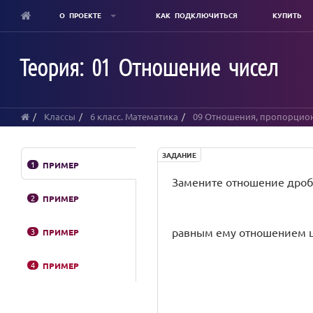
О ПРОЕКТЕ
КАК ПОДКЛЮЧИТЬСЯ
КУПИТЬ
Skip
to
Теория: 01 Отношение чисел
main
content
Классы
6 класс. Математика
09 Отношения, пропорцион
ЗАДАНИЕ
1
ПРИМЕР
Замените отношение дроб
2
ПРИМЕР
равным ему отношением ц
3
ПРИМЕР
4
ПРИМЕР