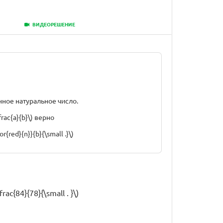
ВИДЕОРЕШЕНИЕ
нное натуральное число.
frac{a}{b}\) верно
or{red}{n}}{b}{\small .}\)
rac{84}{78}{\small . }\)