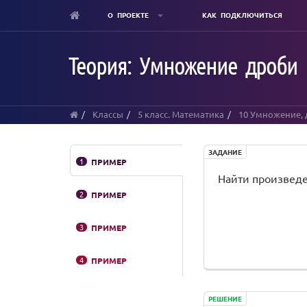
О ПРОЕКТЕ
КАК ПОДКЛЮЧИТЬСЯ
Skip
to
Теория: Умножение дроби 
main
content
Классы
5 класс. Математика
10 Умножение, 
ЗАДАНИЕ
1
ПРИМЕР
Найти произведе
2
ПРИМЕР
3
ПРИМЕР
4
ПРИМЕР
РЕШЕНИЕ