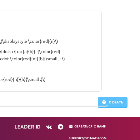
displaystyle \color{red}{n}\)
\ldots+\frac{a}{b}}_{\color{red}
dot \color{red}{n}}{b}{\small ,} \)
r{red}{n}}{b}{\small .}\)
ПЕЧАТЬ
СВЯЗАТЬСЯ С НАМИ
SUPPORT@01MATH.COM