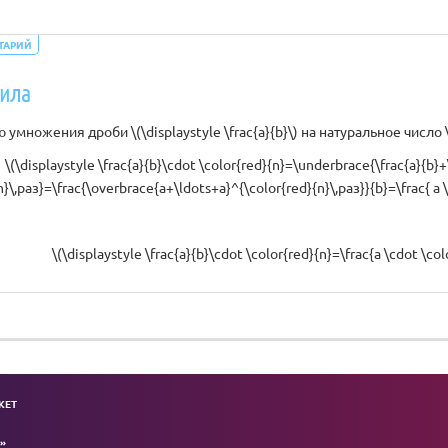
ТАРИЙ
ила
множения дроби \(\displaystyle \frac{a}{b}\) на натуральное число \(\
\(\displaystyle \frac{a}{b}\cdot \color{red}{n}=\underbrace{\frac{a}{b}+
n}\,раз}=\frac{\overbrace{a+\ldots+a}^{\color{red}{n}\,раз}}{b}=\frac{ a \c
\(\displaystyle \frac{a}{b}\cdot \color{red}{n}=\frac{a \cdot \colo
KET
»