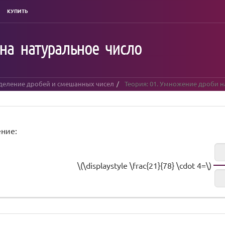
КУПИТЬ
на натуральное число
деление дробей и смешанных чисел
Теория: 01. Умножение дроби н
ние:
\(\displaystyle \frac{21}{78} \cdot 4=\)