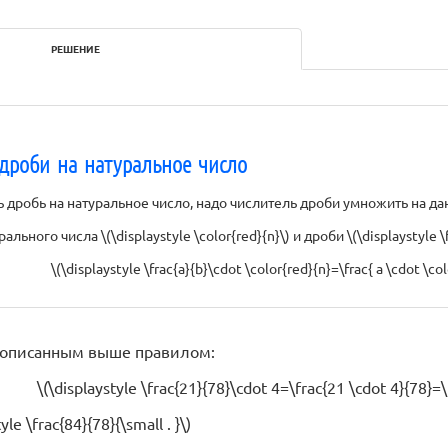
РЕШЕНИЕ
дроби на натуральное число
дробь на натуральное число, надо числитель дроби умножить на да
ального числа \(\displaystyle \color{red}{n}\) и дроби \(\displaystyle \
\(\displaystyle \frac{a}{b}\cdot \color{red}{n}=\frac{ a \cdot \col
с описанным выше правилом:
\(\displaystyle \frac{21}{78}\cdot 4=\frac{21 \cdot 4}{78}=\f
yle \frac{84}{78}{\small . }\)